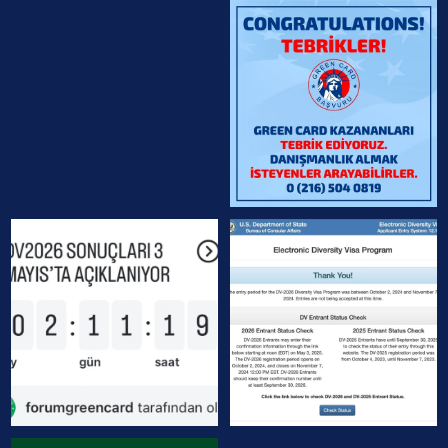
greencardci
greencardci
greencardci
greencardci